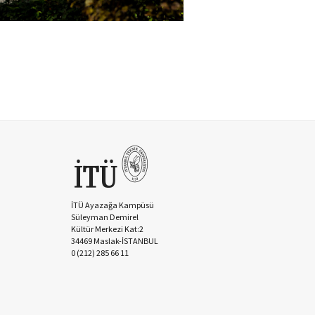
İTÜ Ayazağa Kampüsü
Süleyman Demirel
Kültür Merkezi Kat:2
34469 Maslak-İSTANBUL
0 (212) 285 66 11