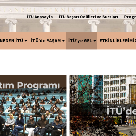
İTÜ Anasayfa
İTÜ Başarı Ödülleri ve Bursları
Progr
NEDEN İTÜ
İTÜ'de YAŞAM
İTÜ'ye GEL
ETKİNLİKLERİMİ