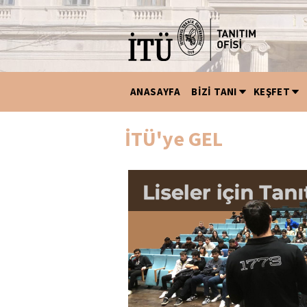
ANASAYFA
BİZİ TANI
KEŞFET
İTÜ'ye GEL