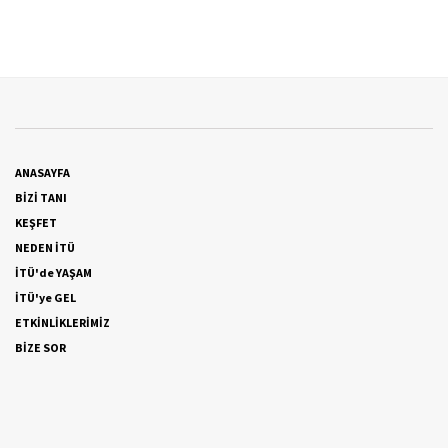
ANASAYFA
BİZİ TANI
KEŞFET
NEDEN İTÜ
İTÜ'de YAŞAM
İTÜ'ye GEL
ETKİNLİKLERİMİZ
BİZE SOR