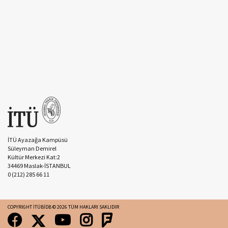
İTÜ Ayazağa Kampüsü
Süleyman Demirel
Kültür Merkezi Kat:2
34469 Maslak-İSTANBUL
0 (212) 285 66 11
COPYRIGHT
İTÜBİDB
©
2026
TÜM HAKLARI SAKLIDIR