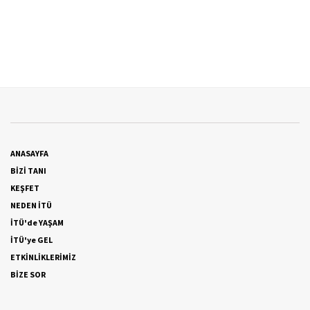
ANASAYFA
BİZİ TANI
KEŞFET
NEDEN İTÜ
İTÜ'de YAŞAM
İTÜ'ye GEL
ETKİNLİKLERİMİZ
BİZE SOR