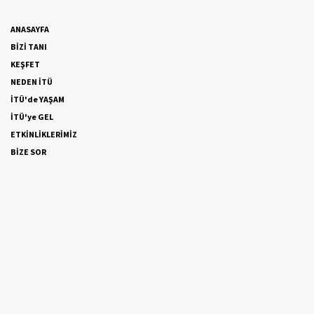
ANASAYFA
BİZİ TANI
KEŞFET
NEDEN İTÜ
İTÜ'de YAŞAM
İTÜ'ye GEL
ETKİNLİKLERİMİZ
BİZE SOR