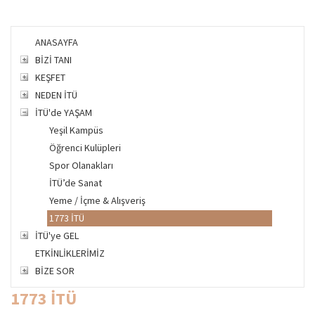
ANASAYFA
BİZİ TANI
KEŞFET
NEDEN İTÜ
İTÜ'de YAŞAM
Yeşil Kampüs
Öğrenci Kulüpleri
Spor Olanakları
İTÜ’de Sanat
Yeme / İçme & Alışveriş
1773 İTÜ
İTÜ'ye GEL
ETKİNLİKLERİMİZ
BİZE SOR
1773 İTÜ