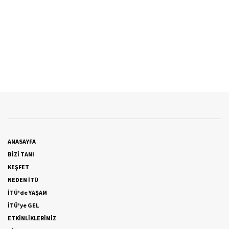
ANASAYFA
BİZİ TANI
KEŞFET
NEDEN İTÜ
İTÜ'de YAŞAM
İTÜ'ye GEL
ETKİNLİKLERİMİZ