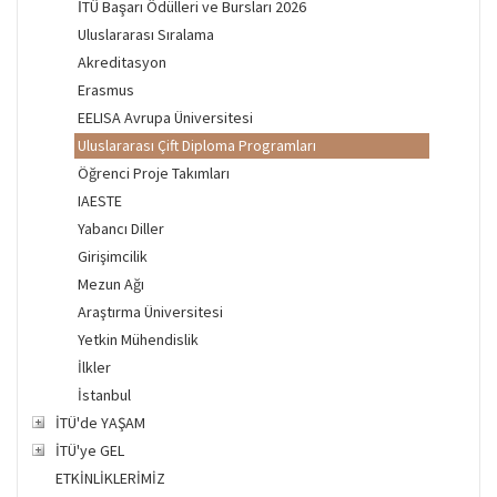
İTÜ Başarı Ödülleri ve Bursları 2026
Uluslararası Sıralama
Akreditasyon
Erasmus
EELISA Avrupa Üniversitesi
Uluslararası Çift Diploma Programları
Öğrenci Proje Takımları
IAESTE
Yabancı Diller
Girişimcilik
Mezun Ağı
Araştırma Üniversitesi
Yetkin Mühendislik
İlkler
İstanbul
İTÜ'de YAŞAM
İTÜ'ye GEL
ETKİNLİKLERİMİZ