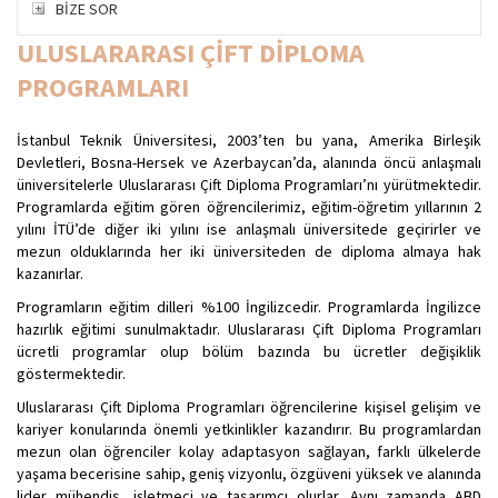
BİZE SOR
ULUSLARARASI ÇİFT DİPLOMA
PROGRAMLARI
İstanbul Teknik Üniversitesi, 2003’ten bu yana, Amerika Birleşik
Devletleri, Bosna-Hersek ve Azerbaycan’da, alanında öncü anlaşmalı
üniversitelerle Uluslararası Çift Diploma Programları’nı yürütmektedir.
Programlarda eğitim gören öğrencilerimiz, eğitim-öğretim yıllarının 2
yılını İTÜ’de diğer iki yılını ise anlaşmalı üniversitede geçirirler ve
mezun olduklarında her iki üniversiteden de diploma almaya hak
kazanırlar.
Programların eğitim dilleri %100 İngilizcedir. Programlarda İngilizce
hazırlık eğitimi sunulmaktadır. Uluslararası Çift Diploma Programları
ücretli programlar olup bölüm bazında bu ücretler değişiklik
göstermektedir.
Uluslararası Çift Diploma Programları öğrencilerine kişisel gelişim ve
kariyer konularında önemli yetkinlikler kazandırır. Bu programlardan
mezun olan öğrenciler kolay adaptasyon sağlayan, farklı ülkelerde
yaşama becerisine sahip, geniş vizyonlu, özgüveni yüksek ve alanında
lider mühendis, işletmeci ve tasarımcı olurlar. Aynı zamanda ABD