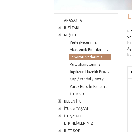
L
ANASAYFA
BİZİ TANI
Bi
KEŞFET
ve
Yerleşkelerimiz
ba
Ay
Akademik Birimlerimiz
bu
Laboratuvarlarımız
Kütüphanelerimiz
İngilizce Hazırlık Programı
Çap / Yandal / Yatay Geçiş
Yurt / Burs İmkânlarımız
İTÜ KKTC
NEDEN İTÜ
İTÜ'de YAŞAM
İTÜ'ye GEL
ETKİNLİKLERİMİZ
BİZE SOR