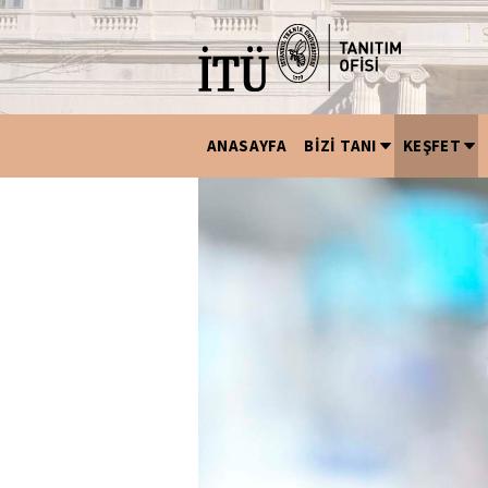
ANASAYFA
BİZİ TANI
KEŞFET