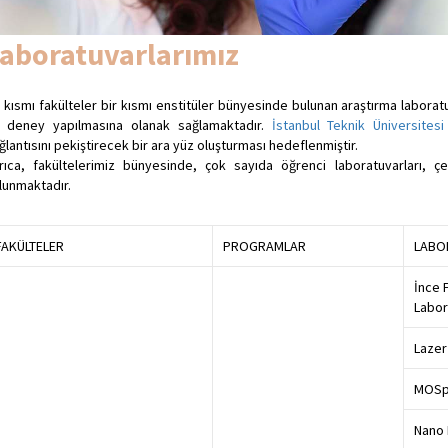
aboratuvarlarımız
r kısmı fakülteler bir kısmı enstitüler bünyesinde bulunan araştırma laboratu
 deney yapılmasına olanak sağlamaktadır.
İstanbul Teknik Üniversitesi
ğlantısını pekiştirecek bir ara yüz oluşturması hedeflenmiştir.
rıca, fakültelerimiz bünyesinde, çok sayıda öğrenci laboratuvarları, çeşi
lunmaktadır.
FAKÜLTELER
PROGRAMLAR
LABO
İnce 
Labor
Lazer
MOSpe
Nano 