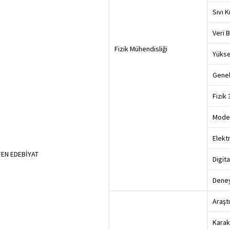
Sıvı 
Veri B
Fizik Mühendisliği
Yükse
Genel
Fizik
Moder
Elekt
FEN EDEBİYAT
Digit
Deney
Araşt
Karak