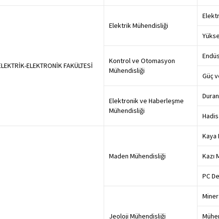
Elekt
Elektrik Mühendisliği
Yükse
Endüs
Kontrol ve Otomasyon
ELEKTRİK-ELEKTRONİK FAKÜLTESİ
Mühendisliği
Güç v
Duran
Elektronik ve Haberleşme
Mühendisliği
Hadis
Kaya 
Maden Mühendisliği
Kazı 
PC De
Miner
Jeoloji Mühendisliği
Mühen