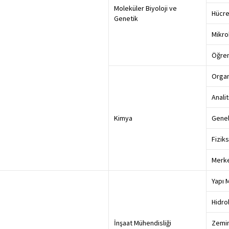
Moleküler Biyoloji ve
Hücre
Genetik
Mikro
Öğren
Organ
Anali
Kimya
Genel
Fizik
Merke
Yapı 
Hidro
İnşaat Mühendisliği
Zemin