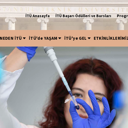
İTÜ Anasayfa
İTÜ Başarı Ödülleri ve Bursları
Progr
NEDEN İTÜ
İTÜ'de YAŞAM
İTÜ'ye GEL
ETKİNLİKLERİMİ