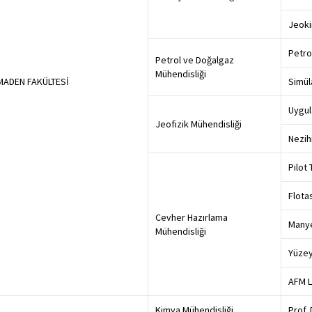
Jeoki
Petro
Petrol ve Doğalgaz
Mühendisliği
MADEN FAKÜLTESİ
Simül
Uygul
Jeofizik Mühendisliği
Nezih
Pilot
Flota
Cevher Hazırlama
Manye
Mühendisliği
Yüzey
AFM L
Kimya Mühendisliği
Prof.