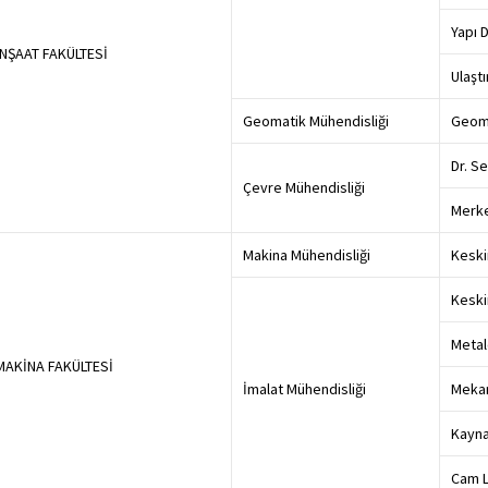
Yapı 
İNŞAAT FAKÜLTESİ
Ulaşt
Geomatik Mühendisliği
Geoma
Dr. S
Çevre Mühendisliği
Merke
Makina Mühendisliği
Keski
Keski
Metal
MAKİNA FAKÜLTESİ
İmalat Mühendisliği
Mekan
Kayna
Cam L