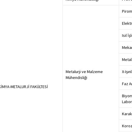
Pirom
Elekt
Isıl İ
Mekan
Metal
Metalurji ve Malzeme
X-Işın
Mühendisliği
Faz A
KİMYA-METALURJİ FAKÜLTESİ
Biyom
Labor
Karak
Koroz