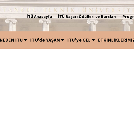
İTÜ Anasayfa
İTÜ Başarı Ödülleri ve Bursları
Progr
NEDEN İTÜ
İTÜ'de YAŞAM
İTÜ'ye GEL
ETKİNLİKLERİMİ