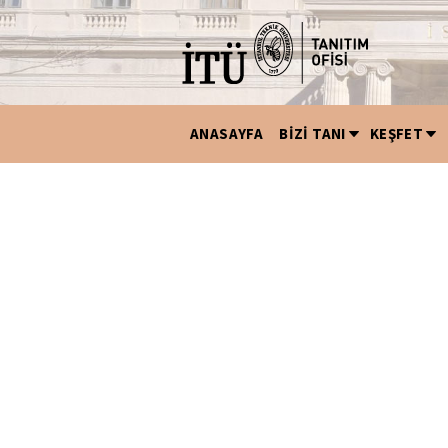
ANASAYFA
BİZİ TANI
KEŞFET