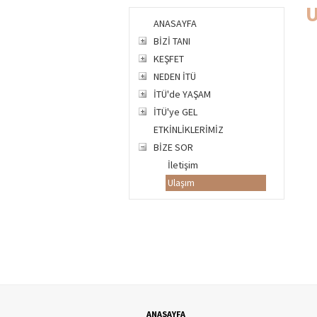
U
ANASAYFA
BİZİ TANI
KEŞFET
NEDEN İTÜ
İTÜ'de YAŞAM
İTÜ'ye GEL
ETKİNLİKLERİMİZ
BİZE SOR
İletişim
Ulaşım
ANASAYFA